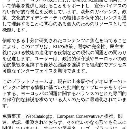
いて情報を提供し続けることをサポートし、宣伝バイアスの
ない保守的な視点を反映しています。欧州のガバナンス、政
策、文化的アイデンティティの複雑さを保守的なレンズを通
して理解することに関心のある個人のためのリソースとして
機能します。
信頼できる十分に研究されたコンテンツに焦点を当てること
により、このアプリは、EUの政策、選挙の完全性、民主主
義における技術の進化する役割などの現代の問題との関わり
を促進します。ユーザーは、政治的保守派やヨーロッパの政
治的景観を追跡する微妙な議論を強調する組織的でアクセス
可能なインターフェイスを期待できます。
このプラットフォームは、現在の出来事やイデオロギーのト
ピックに対する情報に基づいた批判的なアプローチをサポー
トする、ヨーロッパの問題に関するバランスのとれた専門的
な保守的な解説を求めている人々のために最適化されていま
す。
免責事項：WebCatalogは、European Conservativeと提携、関
連、承認、推奨されておらず、その他いかなる形でも公式に
関係していません。すべての製品名、ロゴ、ブランドは、そ