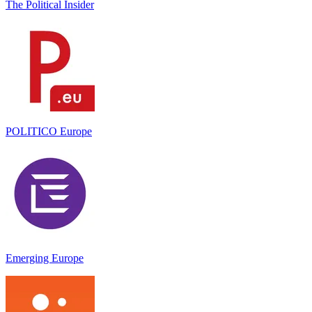
The Political Insider
POLITICO Europe
Emerging Europe