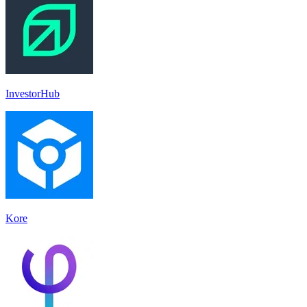
InvestorHub
Kore