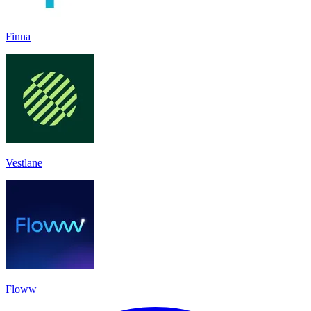
Finna
Vestlane
Floww