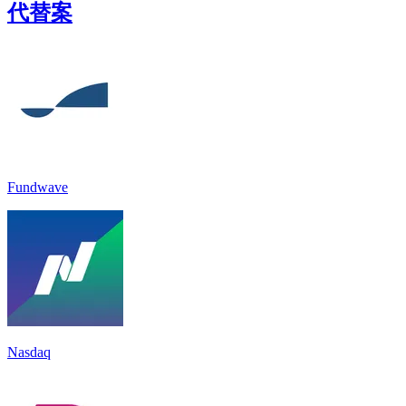
代替案
Fundwave
Nasdaq