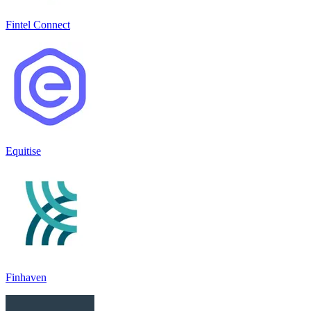
Fintel Connect
Equitise
Finhaven