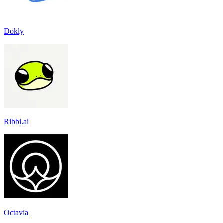
Dokly
Ribbi.ai
Octavia