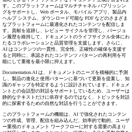
す。このプラットフォームはマルチチャネル パブリッシン
グをサポートし、Web ポータル、モバイル アプリ、製品内
ヘルプ システム、ダウンロード可能な PDF などのさまざま
なプラットフォームに最適化されたコンテンツを配信しま
す。貢献を追跡し、レビュー サイクルを管理し、バージョ
ン履歴を維持して、ドキュメントのライフサイクル全体にわ
たるコラボレーションと品質管理を支援します。さらに、
AI はコンテンツの一貫性、完全性、正確性の確保を支援す
ると同時に、承認されたコンテンツ パターンの再利用を可
能にして重複を最小限に抑えます。
Documentation.AI は、ドキュメントのニーズを積極的に予測
し、製品の進化と使用パターンに基づいて更新を提案し、知
識のギャップを特定するように設計されています。ドキュメ
ントとの会話型の対話をサポートしているため、ユーザーは
静的なテキストだけに依存するのではなく、トピックを対話
的に探索するための自然な対話を行うことができます。
このプラットフォームの機能は、AI で強化されたコンテン
ツの作成、管理、配信を組み込んだ、効率的で動的、ユーザ
ー重視のドキュメント ワークフローに対する需要の高まり