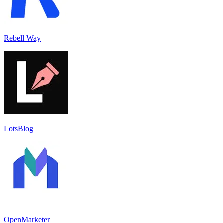
Rebell Way
LotsBlog
OpenMarketer