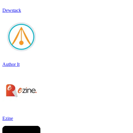
Dewstack
Author It
Ezine