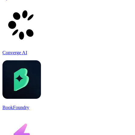
Converge AI
BookFoundry