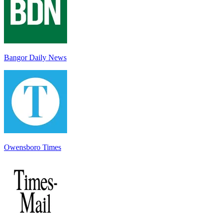
Bangor Daily News
Owensboro Times