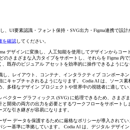
し、UI要素認識・フォント保持・SVG出力・Figma連携で
権を確認
してください。
な Figma デザインに変換し、人工知能を使用してデザインから
どのさまざまな入力タイプをサポートし、それらを Figma 内
く、既存のビジュアル アセットを効率的に操作できるようにな
に認識し、レイアウト、コンテナ、インタラクティブ コンポーネ
キャプチャされるようになります。 Codia AI は、ソー
め、多様なデザイン プロジェクトや世界中の視聴者に適してい
ラブル ベクター グラフィックス (SVG) に処理できるため、
、設計と開発の両方の出力を必要とするワークフローをサポートし
ーズな引き継ぎが容易になります。
ーザー データを保護するために厳格なポリシーが導入されてい
ー基準に準拠しています。 Codia AI は、デジタル デザ