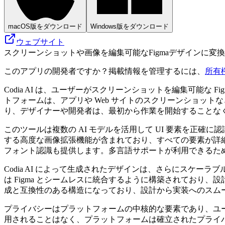
macOS版をダウンロード
Windows版をダウンロード
ウェブサイト
スクリーンショットや画像を編集可能なFigmaデザインに変換
このアプリの開発者ですか？掲載情報を管理するには、
所有
Codia AI は、ユーザーがスクリーンショットを編集可能
トフォームは、アプリや Web サイトのスクリーンショットな
り、デザイナーや開発者は、最初から作業を開始することな
このツールは複数の AI モデルを活用して UI 要素を正確
する高度な画像拡張機能が含まれており、すべての要素が詳細に
フォント認識も提供します。多言語サポートが利用できるた
Codia AI によって生成されたデザインは、さらにスケー
は Figma とシームレスに統合するように構築されており
成と互換性のある構造になっており、設計から実装へのスム
プライバシーはプラットフォームの中核的な要素であり、ユ
用されることはなく、プラットフォームは確立されたプライバシ