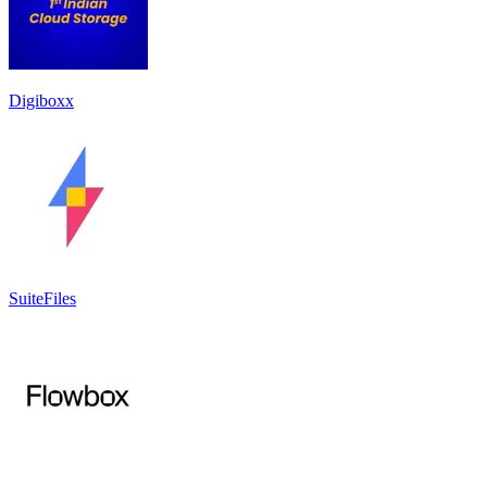
Digiboxx
SuiteFiles