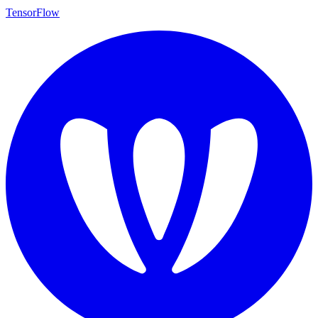
TensorFlow