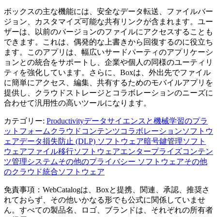
ボックスの主な機能には、安全なデータ転送、ファイルバー
ジョン、カスタマイズ可能な共有リンクが含まれます。ユー
ザーは、以前のバージョンのファイルにアクセスすることも
できます。これは、偶発的な上書きから回復するのに役立ち
ます。このアプリは、幅広いサードパーティのアプリケーシ
ョンとの統合をサポートし、企業や個人の同様のユーティリ
ティを強化しています。さらに、Boxは、外出先でファイル
に簡単にアクセス、編集、共有するためのモバイルアプリを
提供し、クラウドストレージとコラボレーションのニーズに
合わせて汎用性の高いツールになります。
カテゴリー
:
Productivity
データサイエンスと機械学習のプラ
ットフォーム
クラウドコンテンツコラボレーションソフトウ
ェア
データ損失防止 (DLP) ソフトウェア
暗号鍵管理ソフト
ウェア
ファイル移行ソフトウェア
エンタープライズコンテン
ツ管理システム
その他のプライバシー ソフトウェア
その他
のクラウド統合ソフトウェア
免責事項：WebCatalogは、Boxと提携、関連、承認、推奨さ
れておらず、その他いかなる形でも公式に関係していませ
ん。すべての製品名、ロゴ、ブランドは、それぞれの所有者