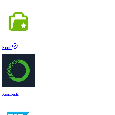
Koofr
Anaconda