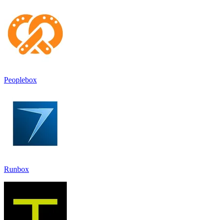
Peoplebox
Runbox