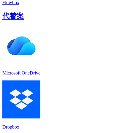
Flowbox
代替案
Microsoft OneDrive
Dropbox