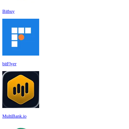
Bitbuy
bitFlyer
MultiBank.io