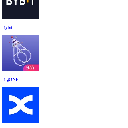
Bybit
‎BigONE