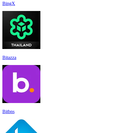
BingX
Bitazza
Bitbns