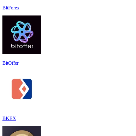
BitForex
BitOffer
BKEX