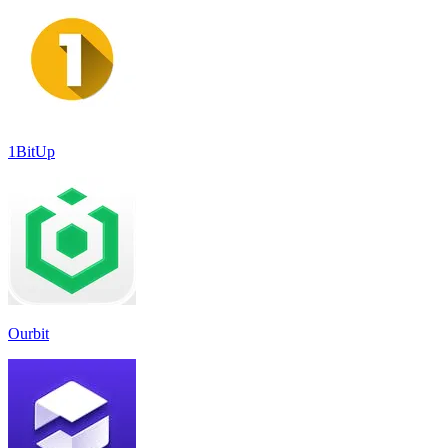
1BitUp
Ourbit