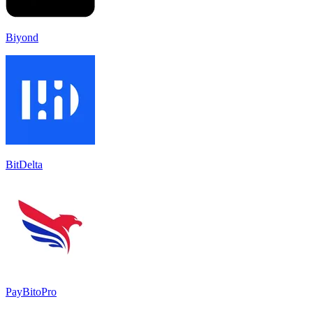
Biyond
BitDelta
PayBitoPro