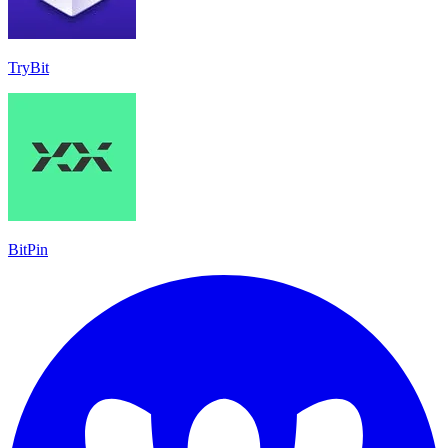
TryBit
BitPin