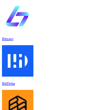
Bitzaro
BitDelta