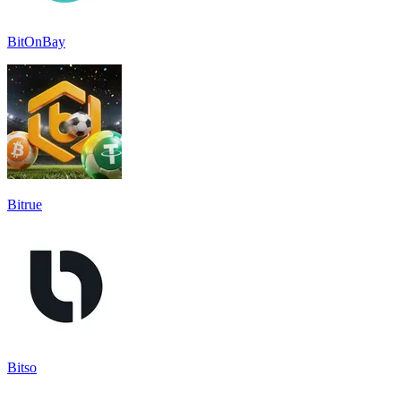
BitOnBay
Bitrue
Bitso