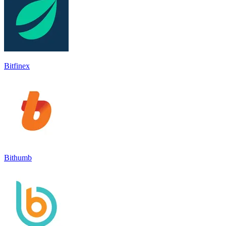
Bitfinex
Bithumb