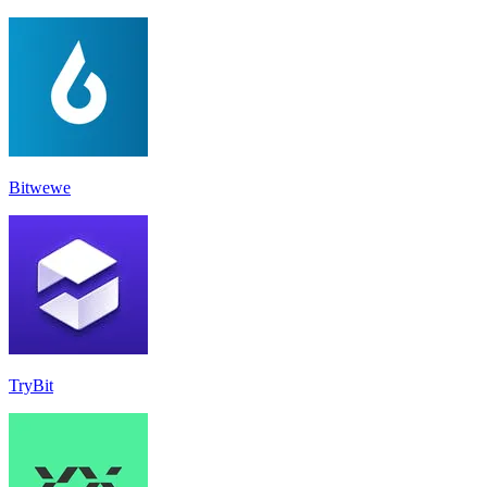
Bitwewe
TryBit