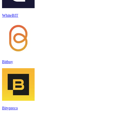
WhiteBIT
Bitbuy
Bitypreço