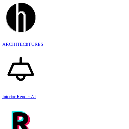
ARCHITEChTURES
Interior Render AI