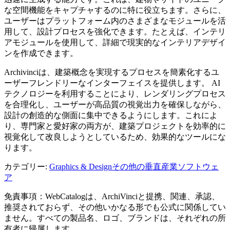
な空間機能をキャプチャするのに特に役立ちます。さらに、
ユーザーはプラットフォーム内のさまざまなモジュールを活
用して、設計プロセスを強化できます。たとえば、インテリ
アモジュールを使用して、詳細で現実的なインテリアデザイ
ンを作成できます。
Archivinciは、建築概念を実現するプロセスを簡素化するユ
ーザーフレンドリーなインターフェイスを提供します。 AI
テクノロジーを利用することにより、レンダリングプロセス
を合理化し、ユーザーが高品質の視覚出力を確保しながら、
設計の創造的な側面に集中できるようにします。これによ
り、専門家と愛好家の両方が、建築プロジェクトを効率的に
視覚化して改良しようとしているため、効果的なツールにな
ります。
カテゴリー
:
Graphics & Design
その他の垂直産業ソフトウェ
ア
免責事項：WebCatalogは、ArchiVinciと提携、関連、承認、
推奨されておらず、その他いかなる形でも公式に関係してい
ません。すべての製品名、ロゴ、ブランドは、それぞれの所
有者に帰属します。