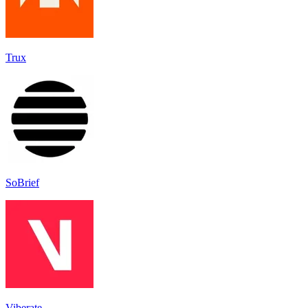
Trux
SoBrief
Viberate