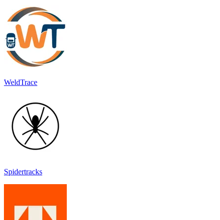
WeldTrace
Spidertracks