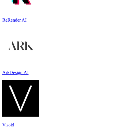
ReRender AI
ArkDesign.AI
Visoid