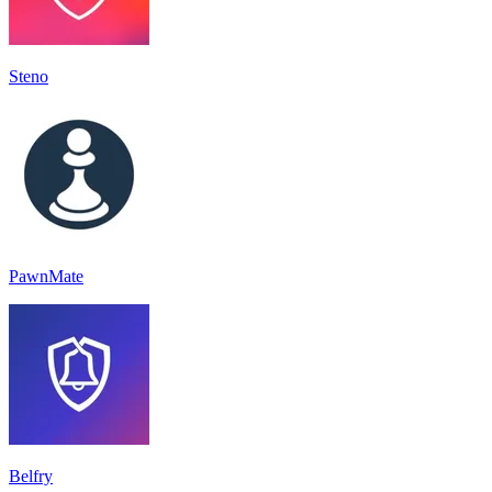
Steno
PawnMate
Belfry