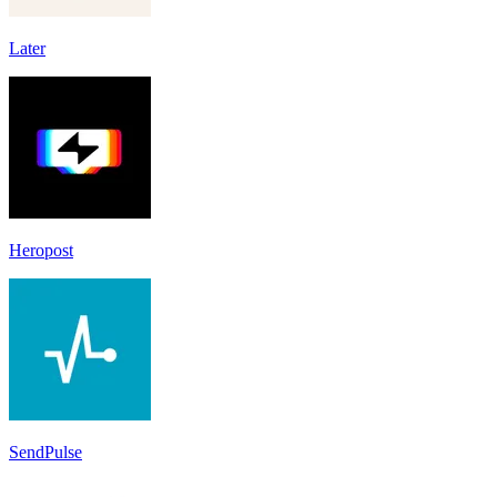
Later
Heropost
SendPulse