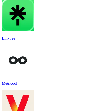
Linktree
Metricool