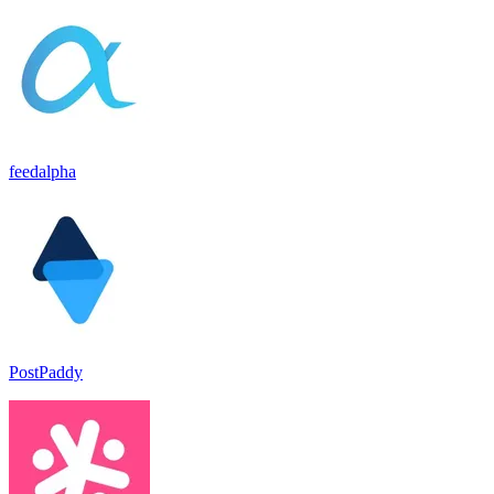
feedalpha
PostPaddy