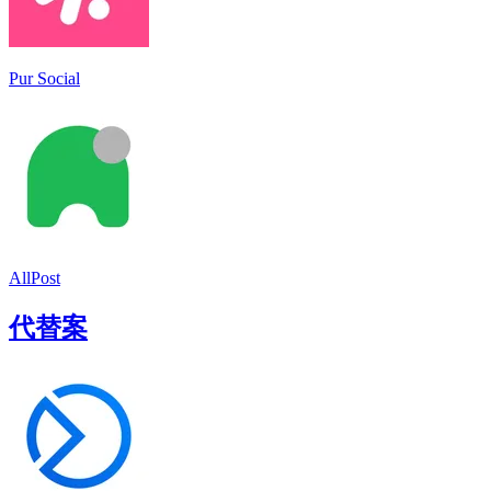
Pur Social
AllPost
代替案