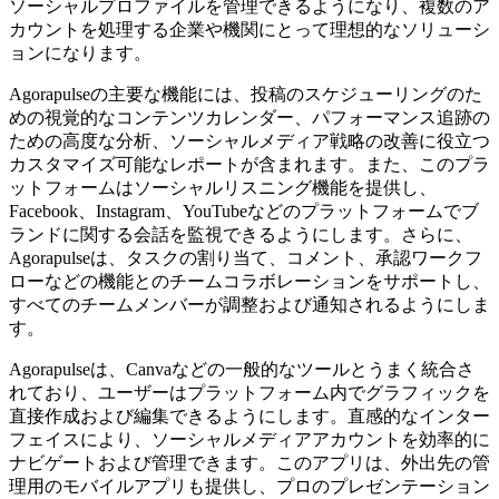
ソーシャルプロファイルを管理できるようになり、複数のア
カウントを処理する企業や機関にとって理想的なソリューシ
ョンになります。
Agorapulseの主要な機能には、投稿のスケジューリングのた
めの視覚的なコンテンツカレンダー、パフォーマンス追跡の
ための高度な分析、ソーシャルメディア戦略の改善に役立つ
カスタマイズ可能なレポートが含まれます。また、このプラ
ットフォームはソーシャルリスニング機能を提供し、
Facebook、Instagram、YouTubeなどのプラットフォームでブ
ランドに関する会話を監視できるようにします。さらに、
Agorapulseは、タスクの割り当て、コメント、承認ワークフ
ローなどの機能とのチームコラボレーションをサポートし、
すべてのチームメンバーが調整および通知されるようにしま
す。
Agorapulseは、Canvaなどの一般的なツールとうまく統合さ
れており、ユーザーはプラットフォーム内でグラフィックを
直接作成および編集できるようにします。直感的なインター
フェイスにより、ソーシャルメディアアカウントを効率的に
ナビゲートおよび管理できます。このアプリは、外出先の管
理用のモバイルアプリも提供し、プロのプレゼンテーション