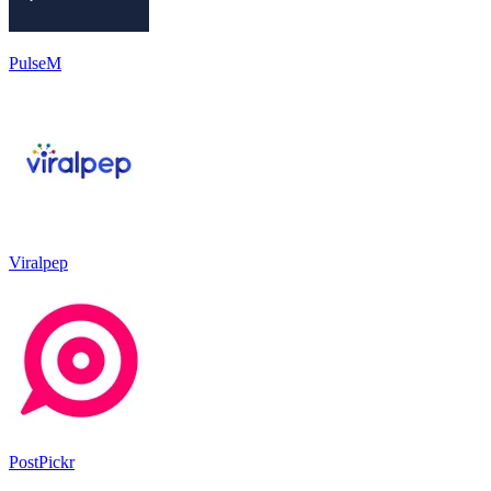
PulseM
Viralpep
PostPickr