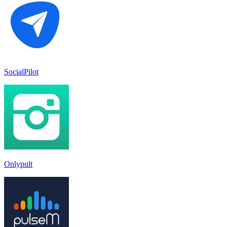
SocialPilot
Onlypult