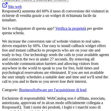
Sito web
ResponseiQ aumenta del 60% il tasso di conversione dei visitatori in
richieste di vendita grazie a un widget di richiamata facile da
installare.
Sei lo sviluppatore di questa app?
Verifica la proprietà
per gestire
questa scheda.
We increase the conversion rate of website visitors to real sales-
driven enquiries by 60%. Our easy to install callback widget offers
free and instant callbacks to prospects who are on your site and
ready to buy. Our technology sends the calls to your available agents
and connects the two in under 27 seconds. By removing all
worldwide communication barriers and allowing visitors from
anywhere in the world to speak to you for free, hold times and
psychological reservations are eliminated. If you are not available
the user simply schedules a suitable date and time and we'll send the
call to you and to them so you never lose their interest.
Categorie
:
Business
Software per l'acquisizione di lead
Esclusione di responsabilità: WebCatalog non è affiliata, associata,
autorizzata, approvata né in alcun modo ufficialmente collegata a
ResponseiQ. Tutti i nomi dei prodotti, i loghi e i marchi sono di