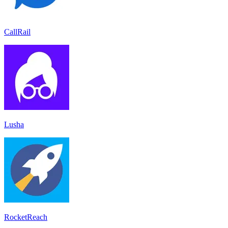
CallRail
Lusha
RocketReach