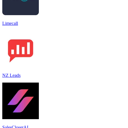
Limecall
NZ Leads
SalesCloserAI