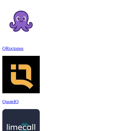
QRoctopus
QuoteIQ