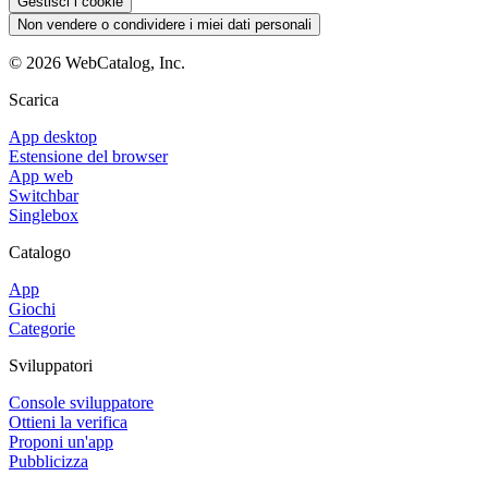
Gestisci i cookie
Non vendere o condividere i miei dati personali
©
2026
WebCatalog, Inc.
Scarica
App desktop
Estensione del browser
App web
Switchbar
Singlebox
Catalogo
App
Giochi
Categorie
Sviluppatori
Console sviluppatore
Ottieni la verifica
Proponi un'app
Pubblicizza