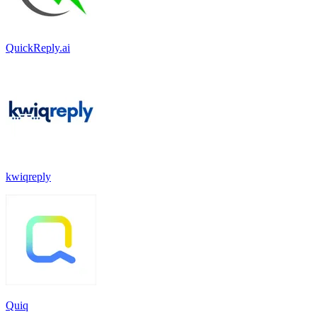
QuickReply.ai
kwiqreply
Quiq