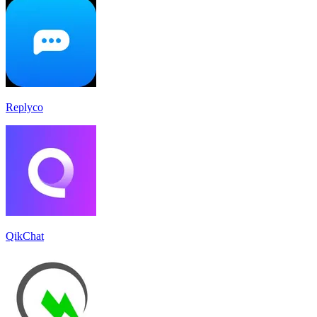
Replyco
QikChat