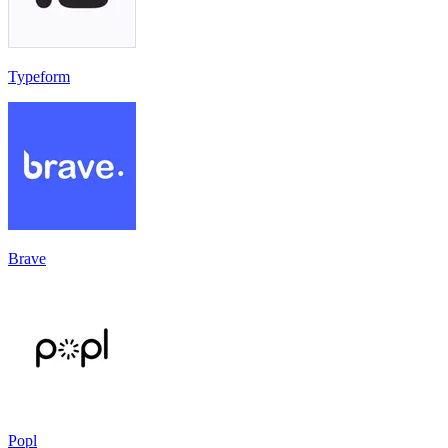
Typeform
Brave
Popl