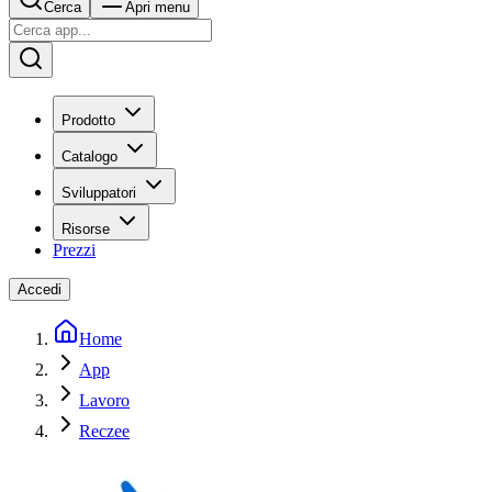
Cerca
Apri menu
Prodotto
Catalogo
Sviluppatori
Risorse
Prezzi
Accedi
Home
App
Lavoro
Reczee