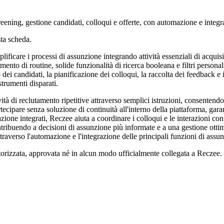
eening, gestione candidati, colloqui e offerte, con automazione e integra
ta scheda.
ficare i processi di assunzione integrando attività essenziali di acquisi
utamento di routine, solide funzionalità di ricerca booleana e filtri person
 dei candidati, la pianificazione dei colloqui, la raccolta dei feedback e i
strumenti disparati.
à di reclutamento ripetitive attraverso semplici istruzioni, consentendo 
artecipare senza soluzione di continuità all'interno della piattaforma, gar
zione integrati, Reczee aiuta a coordinare i colloqui e le interazioni con
tribuendo a decisioni di assunzione più informate e a una gestione ottimi
ttraverso l'automazione e l'integrazione delle principali funzioni di assu
torizzata, approvata né in alcun modo ufficialmente collegata a Reczee. Tu