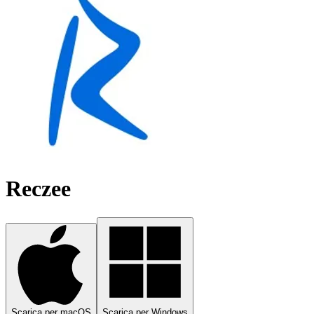
Reczee
Scarica per macOS
Scarica per Windows