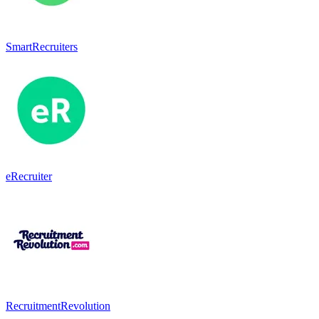
SmartRecruiters
eRecruiter
RecruitmentRevolution