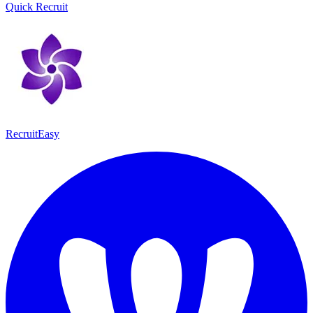
Quick Recruit
RecruitEasy