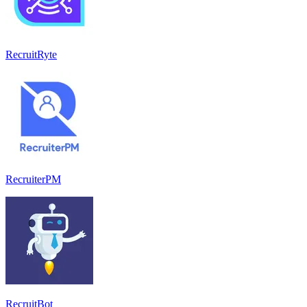
RecruitRyte
RecruiterPM
RecruitBot