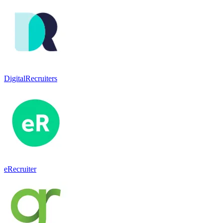
DigitalRecruiters
eRecruiter