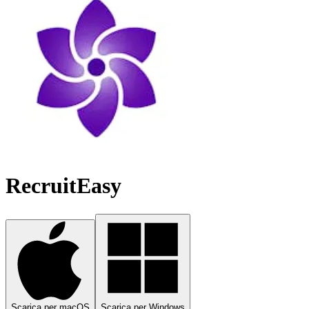
RecruitEasy
Scarica per macOS
Scarica per Windows