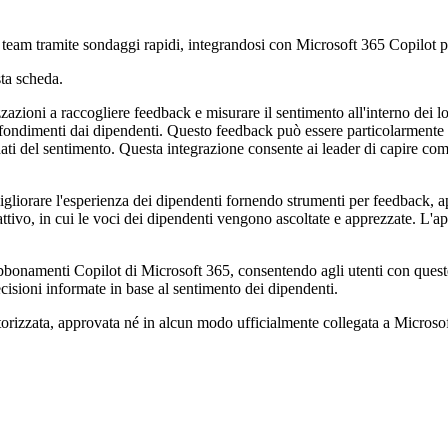
team tramite sondaggi rapidi, integrandosi con Microsoft 365 Copilot pe
ta scheda.
zazioni a raccogliere feedback e misurare il sentimento all'interno dei 
ondimenti dai dipendenti. Questo feedback può essere particolarmente u
ati del sentimento. Questa integrazione consente ai leader di capire come
migliorare l'esperienza dei dipendenti fornendo strumenti per feedback,
ttivo, in cui le voci dei dipendenti vengono ascoltate e apprezzate. L'a
abbonamenti Copilot di Microsoft 365, consentendo agli utenti con queste
cisioni informate in base al sentimento dei dipendenti.
torizzata, approvata né in alcun modo ufficialmente collegata a Microsoft