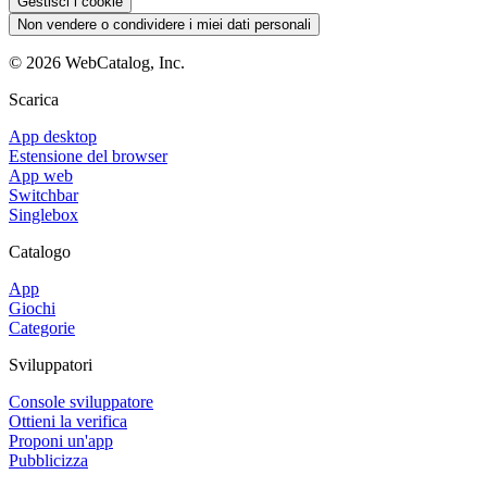
Gestisci i cookie
Non vendere o condividere i miei dati personali
©
2026
WebCatalog, Inc.
Scarica
App desktop
Estensione del browser
App web
Switchbar
Singlebox
Catalogo
App
Giochi
Categorie
Sviluppatori
Console sviluppatore
Ottieni la verifica
Proponi un'app
Pubblicizza