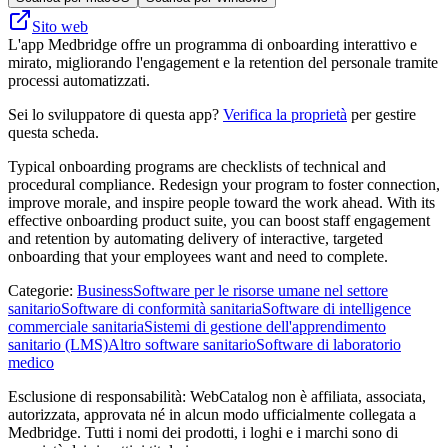
Sito web
L'app Medbridge offre un programma di onboarding interattivo e
mirato, migliorando l'engagement e la retention del personale tramite
processi automatizzati.
Sei lo sviluppatore di questa app?
Verifica la proprietà
per gestire
questa scheda.
Typical onboarding programs are checklists of technical and
procedural compliance. Redesign your program to foster connection,
improve morale, and inspire people toward the work ahead. With its
effective onboarding product suite, you can boost staff engagement
and retention by automating delivery of interactive, targeted
onboarding that your employees want and need to complete.
Categorie
:
Business
Software per le risorse umane nel settore
sanitario
Software di conformità sanitaria
Software di intelligence
commerciale sanitaria
Sistemi di gestione dell'apprendimento
sanitario (LMS)
Altro software sanitario
Software di laboratorio
medico
Esclusione di responsabilità: WebCatalog non è affiliata, associata,
autorizzata, approvata né in alcun modo ufficialmente collegata a
Medbridge. Tutti i nomi dei prodotti, i loghi e i marchi sono di