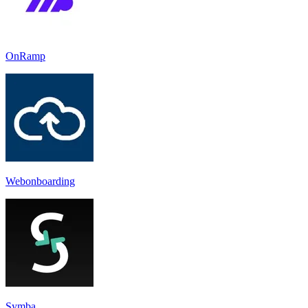
OnRamp
Webonboarding
Symba