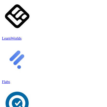
LearnWorlds
Flabs