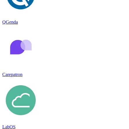
QGenda
Carepatron
LabOS