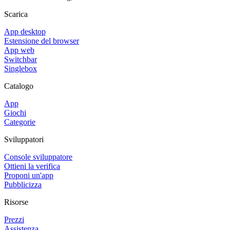
Scarica
App desktop
Estensione del browser
App web
Switchbar
Singlebox
Catalogo
App
Giochi
Categorie
Sviluppatori
Console sviluppatore
Ottieni la verifica
Proponi un'app
Pubblicizza
Risorse
Prezzi
Assistenza