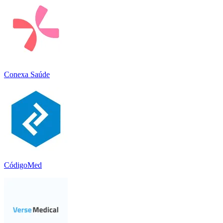
Conexa Saúde
CódigoMed