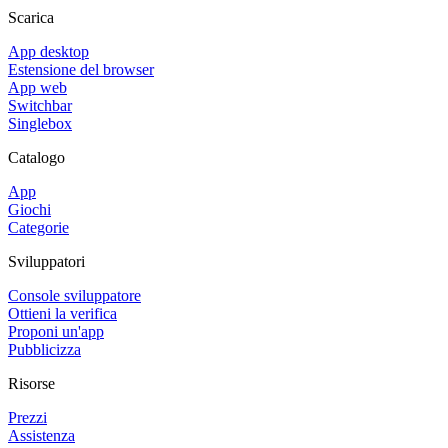
Scarica
App desktop
Estensione del browser
App web
Switchbar
Singlebox
Catalogo
App
Giochi
Categorie
Sviluppatori
Console sviluppatore
Ottieni la verifica
Proponi un'app
Pubblicizza
Risorse
Prezzi
Assistenza