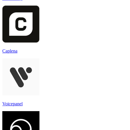
Caplena
Voicepanel