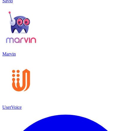
Savio
Marvin
UserVoice