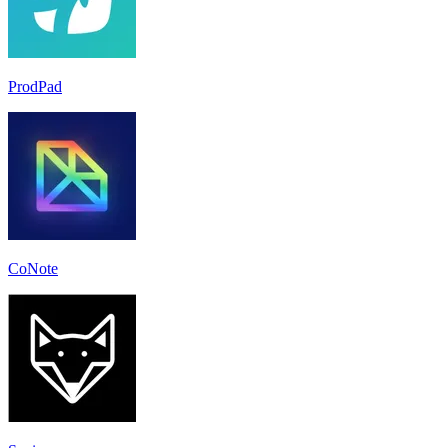
ProdPad
CoNote