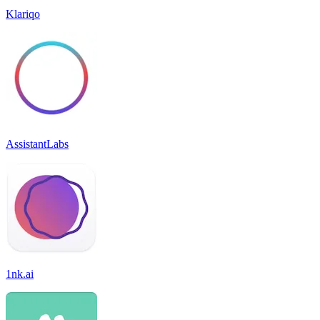
Klariqo
AssistantLabs
1nk.ai