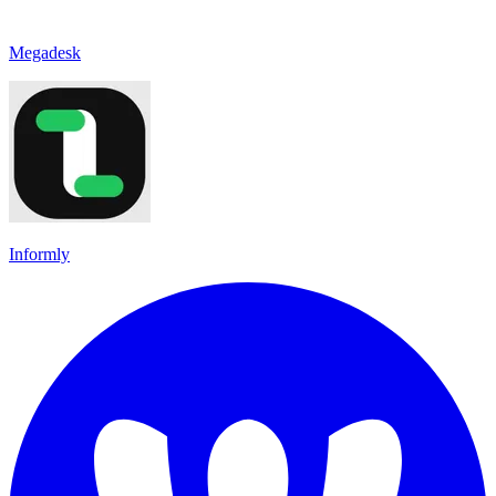
Megadesk
Informly