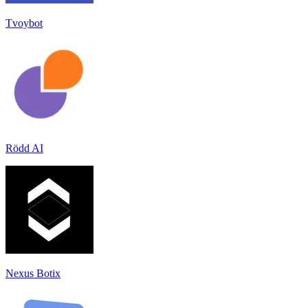
Tvoybot
Rödd AI
Nexus Botix