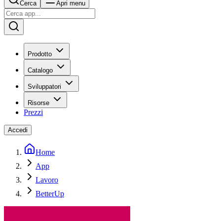
Cerca
Apri menu
Prodotto
Catalogo
Sviluppatori
Risorse
Prezzi
Accedi
Home
App
Lavoro
BetterUp