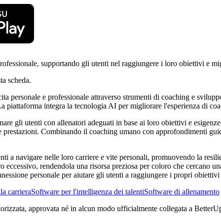
fessionale, supportando gli utenti nel raggiungere i loro obiettivi e mig
ta scheda.
ta personale e professionale attraverso strumenti di coaching e sviluppo.
a piattaforma integra la tecnologia AI per migliorare l'esperienza di co
are gli utenti con allenatori adeguati in base ai loro obiettivi e esigenze
lle prestazioni. Combinando il coaching umano con approfondimenti guida
enti a navigare nelle loro carriere e vite personali, promuovendo la resili
ero eccessivo, rendendola una risorsa preziosa per coloro che cercano una g
sione personale per aiutare gli utenti a raggiungere i propri obiettivi 
la carriera
Software per l'intelligenza dei talenti
Software di allenamento
torizzata, approvata né in alcun modo ufficialmente collegata a BetterUp. 