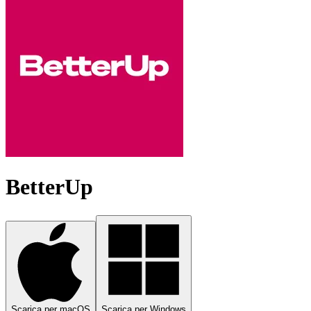
BetterUp
Scarica per macOS
Scarica per Windows