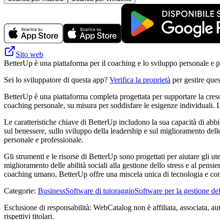
Sito web
BetterUp è una piattaforma per il coaching e lo sviluppo personale e pro
Sei lo sviluppatore di questa app?
Verifica la proprietà
per gestire ques
BetterUp è una piattaforma completa progettata per supportare la cresci
coaching personale, su misura per soddisfare le esigenze individuali. L
Le caratteristiche chiave di BetterUp includono la sua capacità di abbin
sul benessere, sullo sviluppo della leadership e sul miglioramento de
personale e professionale.
Gli strumenti e le risorse di BetterUp sono progettati per aiutare gli ut
miglioramento delle abilità sociali alla gestione dello stress e al pensi
coaching umano, BetterUp offre una miscela unica di tecnologia e connes
Categorie
:
Business
Software di tutoraggio
Software per la gestione del
Esclusione di responsabilità: WebCatalog non è affiliata, associata, au
rispettivi titolari.