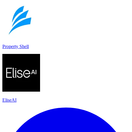
Property Shell
EliseAI