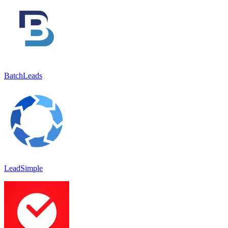
BatchLeads
LeadSimple