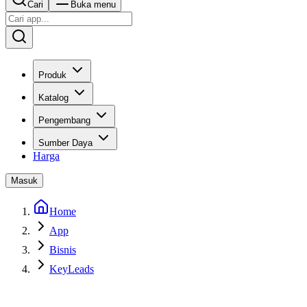
Cari
Buka menu
Produk
Katalog
Pengembang
Sumber Daya
Harga
Masuk
Home
App
Bisnis
KeyLeads