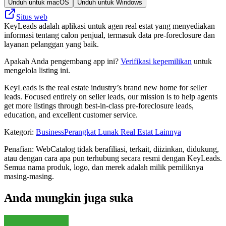
Unduh untuk macOS
Unduh untuk Windows
Situs web
KeyLeads adalah aplikasi untuk agen real estat yang menyediakan
informasi tentang calon penjual, termasuk data pre-foreclosure dan
layanan pelanggan yang baik.
Apakah Anda pengembang app ini?
Verifikasi kepemilikan
untuk
mengelola listing ini.
KeyLeads is the real estate industry’s brand new home for seller
leads. Focused entirely on seller leads, our mission is to help agents
get more listings through best-in-class pre-foreclosure leads,
education, and excellent customer service.
Kategori
:
Business
Perangkat Lunak Real Estat Lainnya
Penafian: WebCatalog tidak berafiliasi, terkait, diizinkan, didukung,
atau dengan cara apa pun terhubung secara resmi dengan KeyLeads.
Semua nama produk, logo, dan merek adalah milik pemiliknya
masing-masing.
Anda mungkin juga suka