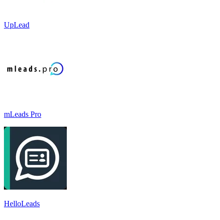
UpLead
mLeads Pro
HelloLeads