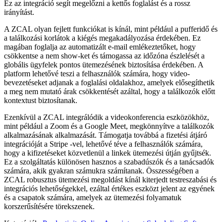
Ez az integráció segít megelőzni a kettős foglalást és a rossz
irányítást.
A ZCAL olyan fejlett funkciókat is kínál, mint például a pufferidő és
a találkozási korlátok a kiégés megakadályozása érdekében. Ez
magában foglalja az automatizált e-mail emlékeztetőket, hogy
csökkentse a nem show-ket és támogassa az időzóna észlelését a
globális ügyfelek pontos ütemezésének biztosítása érdekében. A
platform lehetővé teszi a felhasználók számára, hogy video-
bevezetéseket adjanak a foglalási oldalakhoz, amelyek elősegíthetik
a meg nem mutató árak csökkentését azáltal, hogy a találkozók előtt
kontextust biztosítanak.
Ezenkívül a ZCAL integrálódik a videokonferencia eszközökhöz,
mint például a Zoom és a Google Meet, megkönnyítve a találkozók
alkalmazásának alkalmazását. Támogatja továbbá a fizetési átjáró
integrációját a Stripe -vel, lehetővé téve a felhasználók számára,
hogy a kifizetéseket közvetlenül a linkek ütemezési útján gyűjtsék.
Ez a szolgáltatás különösen hasznos a szabadúszók és a tanácsadók
számára, akik gyakran számukra számítanak. Összességében a
ZCAL robusztus ütemezési megoldást kínál kiterjedt testreszabási és
integrációs lehetőségekkel, ezáltal értékes eszközt jelent az egyének
és a csapatok számára, amelyek az ütemezési folyamatuk
korszerűsítésére törekszenek.