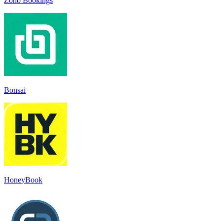
Zoho Bookings
Bonsai
HoneyBook