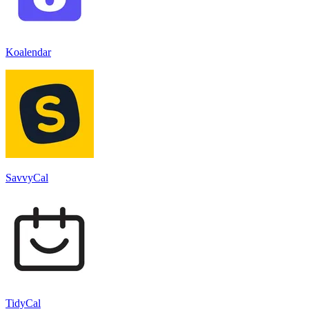
Koalendar
SavvyCal
TidyCal