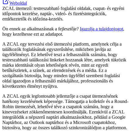
Weboldal
ZCAL ütemező: testreszabható foglalási oldalak, csapat- és egyéni
időpontok kezelése, naptár-, videó- és fizetésintegrációk,
emlékeztetők és időzóna-kezelés.
Ön ennek az alkalmazásnak a fejlesztője?
Igazolja a tulajdonjogot
,
hogy kezelhesse ezt az adatlapot.
A ZCAL egy tervezési első ütemezési platform, amelynek célja a
találkozók foglalásának egyszerűsítése, miközben javítja az
ügyfélélményt. Ez lehetővé teszi a felhasználók számára, hogy
testreszabható találkozási linkeket hozzanak létre, amelyek tükrözik
márka identitását olyan lehetőségek révén, mint az egyedi
betűkészletek, a színek, az elrendezések és a média. Ez a
szolgáltatás biztosítja, hogy minden ügyféllel szembeni foglalási
oldal igazodjon a felhasználó márkájához, professzionális és
következetes élményt nyújtva.
A ZCAL egyik legfontosabb jellemzője a csapat ütemezésének
hatékony kezelésének képessége. Támogatja a kollektív és a Round-
Robin ütemezését, lehetővé téve a csapatok számára, hogy a
kinevezéseket zökkenőmentesen koordinálják. Ezenkívül a ZCAL
integrálódik a népszerű naptári alkalmazásokhoz, például a Google
Naptárhoz, az Outlook naptárhoz és a Microsoft csapatokhoz,
biztosítva, hogy az összes találkozó szinkronizálódjon a platformon.