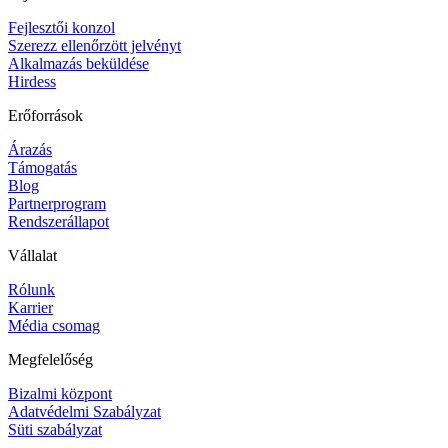
Fejlesztői konzol
Szerezz ellenőrzött jelvényt
Alkalmazás beküldése
Hirdess
Erőforrások
Árazás
Támogatás
Blog
Partnerprogram
Rendszerállapot
Vállalat
Rólunk
Karrier
Média csomag
Megfelelőség
Bizalmi központ
Adatvédelmi Szabályzat
Süti szabályzat