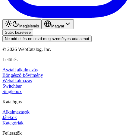
Megjelenés
Magyar
Sütik kezelése
Ne add el és ne oszd meg személyes adataimat
©
2026
WebCatalog, Inc.
Letöltés
Asztali alkalmazás
Böngésző-bővítmény
Webalkalmazás
Switchbar
Singlebox
Katalógus
Alkalmazások
Játékok
Kategóriák
Fejlesztők