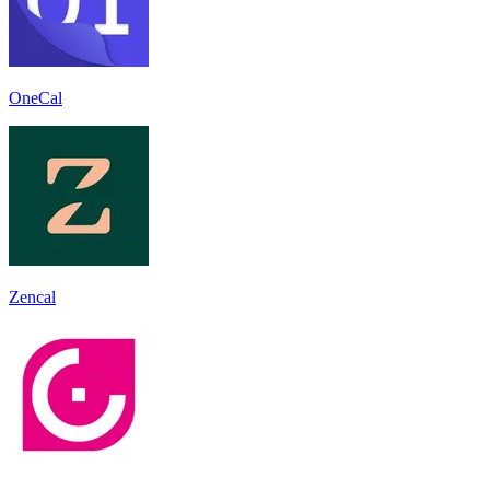
OneCal
Zencal