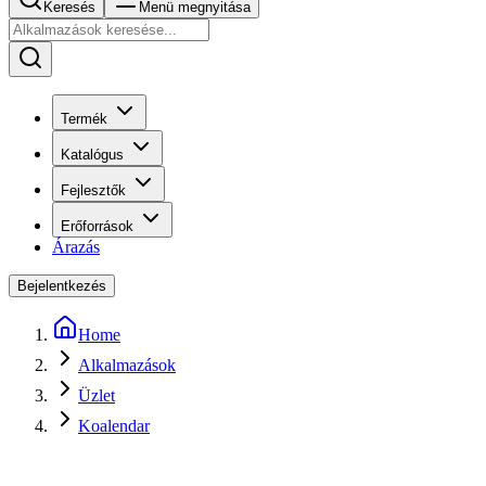
Keresés
Menü megnyitása
Termék
Katalógus
Fejlesztők
Erőforrások
Árazás
Bejelentkezés
Home
Alkalmazások
Üzlet
Koalendar