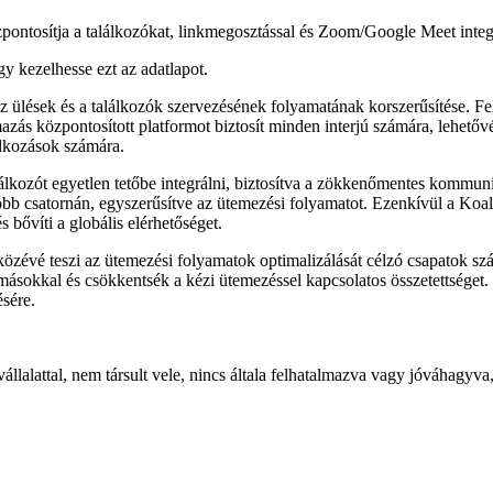
ontosítja a találkozókat, linkmegosztással és Zoom/Google Meet integr
gy kezelhesse ezt az adatlapot.
 ülések és a találkozók szervezésének folyamatának korszerűsítése. Felh
zás központosított platformot biztosít minden interjú számára, lehetővé
alkozások számára.
lkozót egyetlen tetőbe integrálni, biztosítva a zökkenőmentes kommunik
 több csatornán, egyszerűsítve az ütemezési folyamatot. Ezenkívül a Ko
 bővíti a globális elérhetőséget.
özévé teszi az ütemezési folyamatok optimalizálását célzó csapatok s
ásokkal és csökkentsék a kézi ütemezéssel kapcsolatos összetettséget. Ö
ésére.
vállalattal, nem társult vele, nincs általa felhatalmazva vagy jóváha