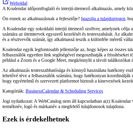
Weboldal
A Koalendar időpontfoglaló és interjú-ütemező alkalmazás, amely közp
Ön ennek az alkalmazásnak a fejlesztője?
Igazolja a tulajdonjogot
, ho
A Koalendar egy sokoldalú interjú ütemező szoftver, amelynek célja az
számára az ütemtervek egyszerű kezelését és testreszabását. Az alkalma
és a résztvevők számát, így alkalmassá teszik a különféle méretű váll
Koalendar egyik legfontosabb jellemzője az, hogy képes az összes talá
felhasználók egyetlen link segítségével megoszthatják a frissítéseket
például a Zoom és a Google Meet, megkönnyíti a távoli találkozókat és
Az alkalmazás testreszabhatósága és könnyű használata hatékony eszk
lehetővé téve a felhasználók számára, hogy hatékonyan koordinálják m
hogy egyértelmű és szervezett platformot biztosít a kinevezések kezel
Kategóriák
:
Business
Calendar & Scheduling Services
Jogi nyilatkozat: A WebCatalog nem áll kapcsolatban a(z) Koalendar 
terméknév, logó és márkanév a megfelelő tulajdonosok tulajdona.
Ezek is érdekelhetnek