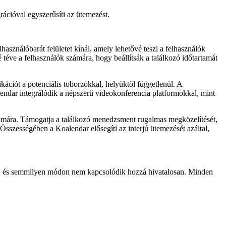
ációval egyszerűsíti az ütemezést.
asználóbarát felületet kínál, amely lehetővé teszi a felhasználók
 téve a felhasználók számára, hogy beállítsák a találkozó időtartamát
ációt a potenciális toborzókkal, helyüktől függetlenül. A
alendar integrálódik a népszerű videokonferencia platformokkal, mint
zámára. Támogatja a találkozó menedzsment rugalmas megközelítését,
sszességében a Koalendar elősegíti az interjú ütemezését azáltal,
gyva, és semmilyen módon nem kapcsolódik hozzá hivatalosan. Minden