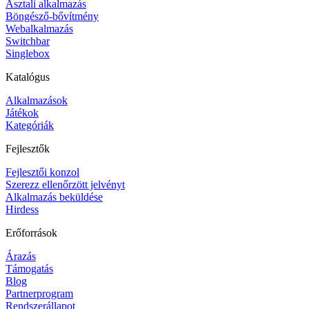
Asztali alkalmazás
Böngésző-bővítmény
Webalkalmazás
Switchbar
Singlebox
Katalógus
Alkalmazások
Játékok
Kategóriák
Fejlesztők
Fejlesztői konzol
Szerezz ellenőrzött jelvényt
Alkalmazás beküldése
Hirdess
Erőforrások
Árazás
Támogatás
Blog
Partnerprogram
Rendszerállapot