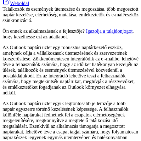
Weboldal
Találkozók és események ütemezése és megosztása, több megosztott
naptár kezelése, elérhetőség mutatása, emlékeztetők és e-mail/eszköz
szinkronizáció.
Ön ennek az alkalmazásnak a fejlesztője?
Igazolja a tulajdonjogot
,
hogy kezelhesse ezt az adatlapot.
Az Outlook naptári üzlet egy robusztus naptárkezelő eszköz,
amelynek célja a vállalkozások ütemezésének és szervezetének
korszerűsítése. Zökkenőmentesen integrálódik az e -mailbe, lehetővé
téve a felhasználók számára, hogy az időiket hatékonyan kezeljék az
ülések, találkozók és események ütemezésével közvetlenül a
postaládájukból. Ez az integráció lehetővé teszi a felhasználók
számára, hogy megtekintsék naptárukat, meghívják a résztvevőket,
és emlékeztetőket fogadjanak az Outlook környezet elhagyása
nélkül.
Az Outlook naptári üzlet egyik legfontosabb jellemzője a több
naptár egyszerre történő kezelésének képessége. A felhasználók
különféle naptárakat fedhetnek fel a csapatok elérhetőségének
megjelenítésére, megkönnyítve a megfelelő találkozási idő
megtalálását. Ezenkívül az alkalmazás támogatja a megosztott
naptárakat, lehetővé téve a csapat tagjai számára, hogy folyamatosan
naprakészek legyenek egymás ütemtervében és hatékonyabban