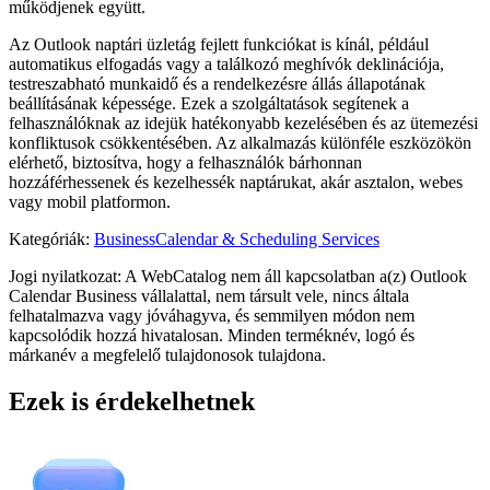
működjenek együtt.
Az Outlook naptári üzletág fejlett funkciókat is kínál, például
automatikus elfogadás vagy a találkozó meghívók deklinációja,
testreszabható munkaidő és a rendelkezésre állás állapotának
beállításának képessége. Ezek a szolgáltatások segítenek a
felhasználóknak az idejük hatékonyabb kezelésében és az ütemezési
konfliktusok csökkentésében. Az alkalmazás különféle eszközökön
elérhető, biztosítva, hogy a felhasználók bárhonnan
hozzáférhessenek és kezelhessék naptárukat, akár asztalon, webes
vagy mobil platformon.
Kategóriák
:
Business
Calendar & Scheduling Services
Jogi nyilatkozat: A WebCatalog nem áll kapcsolatban a(z) Outlook
Calendar Business vállalattal, nem társult vele, nincs általa
felhatalmazva vagy jóváhagyva, és semmilyen módon nem
kapcsolódik hozzá hivatalosan. Minden terméknév, logó és
márkanév a megfelelő tulajdonosok tulajdona.
Ezek is érdekelhetnek