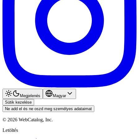
Megjelenés
Magyar
Sütik kezelése
Ne add el és ne oszd meg személyes adataimat
©
2026
WebCatalog, Inc.
Letöltés