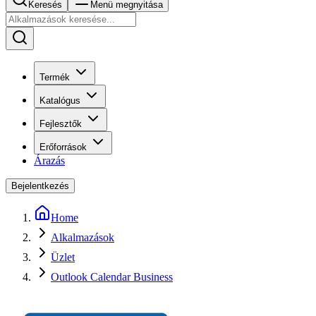
Keresés
Menü megnyitása
Termék
Katalógus
Fejlesztők
Erőforrások
Árazás
Bejelentkezés
Home
Alkalmazások
Üzlet
Outlook Calendar Business