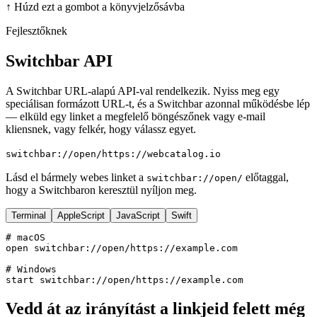
↑
Húzd ezt a gombot a könyvjelzősávba
Fejlesztőknek
Switchbar API
A Switchbar URL-alapú API-val rendelkezik. Nyiss meg egy
speciálisan formázott URL-t, és a Switchbar azonnal működésbe lép
— elküld egy linket a megfelelő böngészőnek vagy e-mail
kliensnek, vagy felkér, hogy válassz egyet.
switchbar://open/
https://webcatalog.io
Lásd el bármely webes linket a
előtaggal,
switchbar://open/
hogy a Switchbaron keresztül nyíljon meg.
Terminal
AppleScript
JavaScript
Swift
# macOS

open switchbar://open/https://example.com

# Windows

start switchbar://open/https://example.com
Vedd át az irányítást a linkjeid felett még