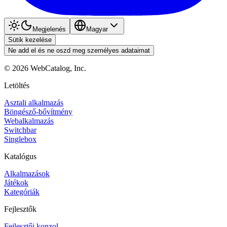
Megjelenés
Magyar
Sütik kezelése
Ne add el és ne oszd meg személyes adataimat
©
2026
WebCatalog, Inc.
Letöltés
Asztali alkalmazás
Böngésző-bővítmény
Webalkalmazás
Switchbar
Singlebox
Katalógus
Alkalmazások
Játékok
Kategóriák
Fejlesztők
Fejlesztői konzol