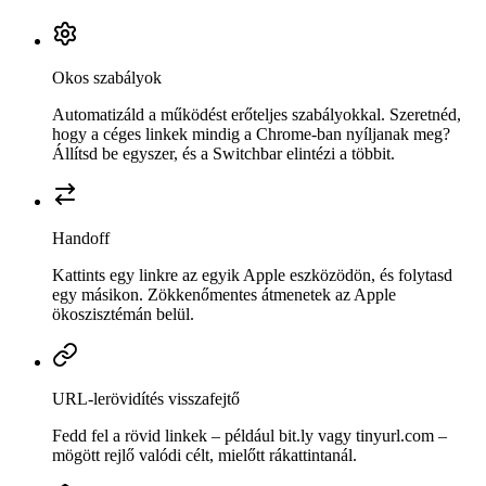
Okos szabályok
Automatizáld a működést erőteljes szabályokkal. Szeretnéd,
hogy a céges linkek mindig a Chrome-ban nyíljanak meg?
Állítsd be egyszer, és a Switchbar elintézi a többit.
Handoff
Kattints egy linkre az egyik Apple eszközödön, és folytasd
egy másikon. Zökkenőmentes átmenetek az Apple
ökoszisztémán belül.
URL-lerövidítés visszafejtő
Fedd fel a rövid linkek – például bit.ly vagy tinyurl.com –
mögött rejlő valódi célt, mielőtt rákattintanál.