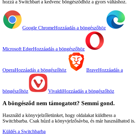
hozzá a Switchbart a kedvenc böngésződhöz a gyors váltáshoz.
Google Chrome
Hozzáadás a böngészőhöz
Microsoft Edge
Hozzáadás a böngészőhöz
Opera
Hozzáadás a böngészőhöz
Brave
Hozzáadás a
böngészőhöz
Vivaldi
Hozzáadás a böngészőhöz
A böngésződ nem támogatott? Semmi gond.
Használd a könyvjelzőletünket, hogy oldalakat küldhess a
Switchbarba. Csak húzd a könyvjelzősávba, és már használhatod is.
Küldés a Switchbarba