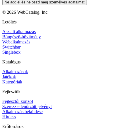
Ne add el és ne oszd meg személyes adataimat
©
2026
WebCatalog, Inc.
Letöltés
Asztali alkalmazás
Böngésző-bővítmény
Webalkalmazás
Switchbar
Singlebox
Katalógus
Alkalmazások
Játékok
Kategóriák
Fejlesztők
Fejlesztői konzol
Szerezz ellenőrzött jelvényt
Alkalmazás beküldése
Hirdess
Erőforrások