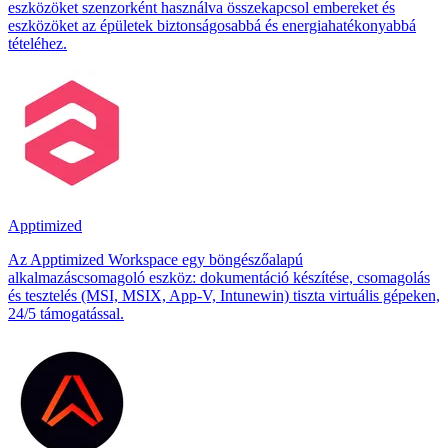
eszközöket szenzorként használva összekapcsol embereket és
eszközöket az épületek biztonságosabbá és energiahatékonyabbá
tételéhez.
Apptimized
Az Apptimized Workspace egy böngészőalapú
alkalmazáscsomagoló eszköz: dokumentáció készítése, csomagolás
és tesztelés (MSI, MSIX, App‑V, Intunewin) tiszta virtuális gépeken,
24/5 támogatással.