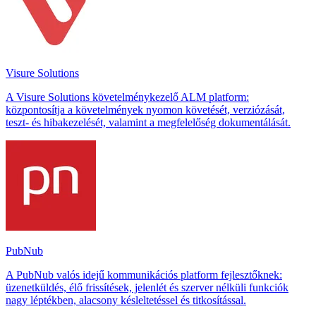
Visure Solutions
A Visure Solutions követelménykezelő ALM platform:
központosítja a követelmények nyomon követését, verziózását,
teszt- és hibakezelését, valamint a megfelelőség dokumentálását.
PubNub
A PubNub valós idejű kommunikációs platform fejlesztőknek:
üzenetküldés, élő frissítések, jelenlét és szerver nélküli funkciók
nagy léptékben, alacsony késleltetéssel és titkosítással.