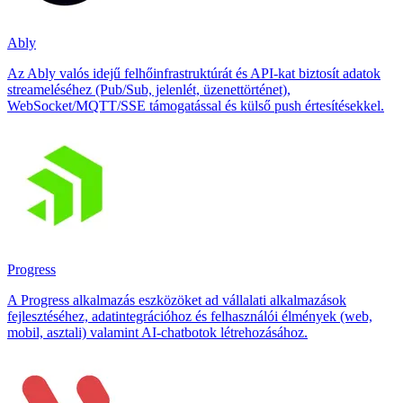
Ably
Az Ably valós idejű felhőinfrastruktúrát és API-kat biztosít adatok
streameléséhez (Pub/Sub, jelenlét, üzenettörténet),
WebSocket/MQTT/SSE támogatással és külső push értesítésekkel.
Progress
A Progress alkalmazás eszközöket ad vállalati alkalmazások
fejlesztéséhez, adatintegrációhoz és felhasználói élmények (web,
mobil, asztali) valamint AI-chatbotok létrehozásához.