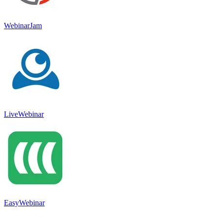
WebinarJam
LiveWebinar
EasyWebinar