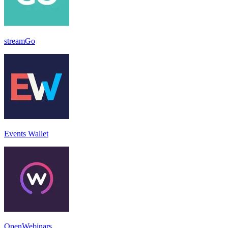
streamGo
Events Wallet
OpenWebinars