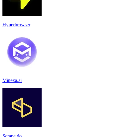
Hyperbrowser
Minexa.ai
Scrape.do