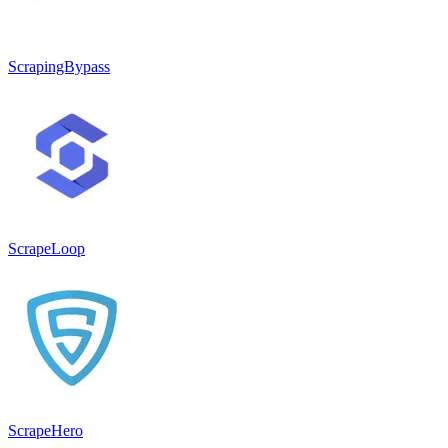
ScrapingBypass
ScrapeLoop
ScrapeHero