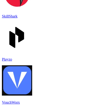
SkillShark
Playzo
VouchWorx