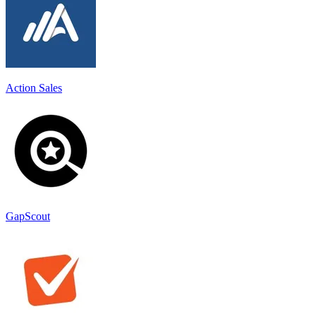
Action Sales
GapScout