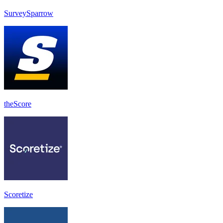
SurveySparrow
theScore
Scoretize