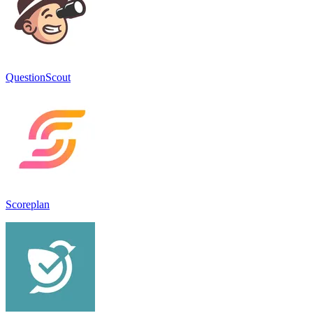
QuestionScout
Scoreplan