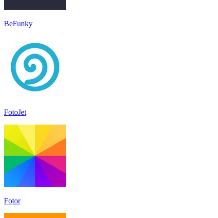
BeFunky
FotoJet
Fotor