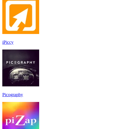
iPiccy
Picography