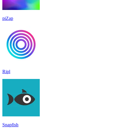
piZap
Ripl
Snapfish