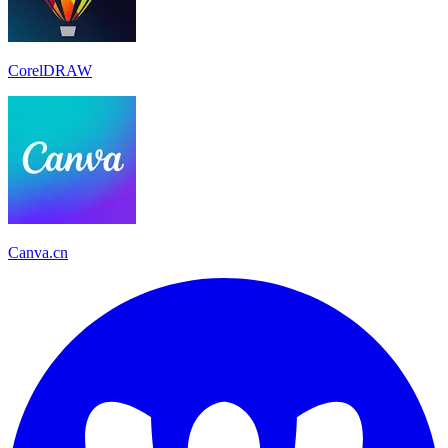
CorelDRAW
Canva.cn