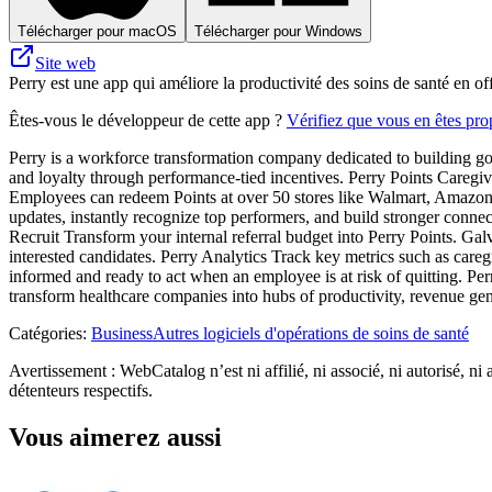
Télécharger pour macOS
Télécharger pour Windows
Site web
Perry est une app qui améliore la productivité des soins de santé en o
Êtes-vous le développeur de cette app ?
Vérifiez que vous en êtes prop
Perry is a workforce transformation company dedicated to building goo
and loyalty through performance-tied incentives. Perry Points Caregive
Employees can redeem Points at over 50 stores like Walmart, Amazon 
updates, instantly recognize top performers, and build stronger connect
Recruit Transform your internal referral budget into Perry Points. Galv
interested candidates. Perry Analytics Track key metrics such as car
informed and ready to act when an employee is at risk of quitting. Perr
transform healthcare companies into hubs of productivity, revenue ge
Catégories
:
Business
Autres logiciels d'opérations de soins de santé
Avertissement : WebCatalog n’est ni affilié, ni associé, ni autorisé, ni
détenteurs respectifs.
Vous aimerez aussi