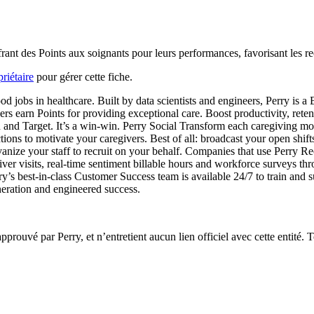
ffrant des Points aux soignants pour leurs performances, favorisant les 
riétaire
pour gérer cette fiche.
d jobs in healthcare. Built by data scientists and engineers, Perry is 
rs earn Points for providing exceptional care. Boost productivity, reten
and Target. It’s a win-win. Perry Social Transform each caregiving mo
ions to motivate your caregivers. Best of all: broadcast your open shift
anize your staff to recruit on your behalf. Companies that use Perry Recr
egiver visits, real-time sentiment billable hours and workforce survey
y’s best-in-class Customer Success team is available 24/7 to train and s
neration and engineered success.
 approuvé par Perry, et n’entretient aucun lien officiel avec cette entité.