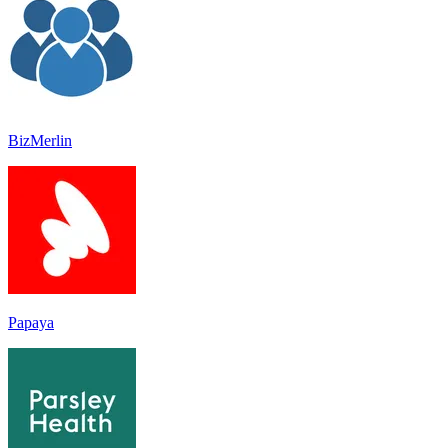
BizMerlin
Papaya