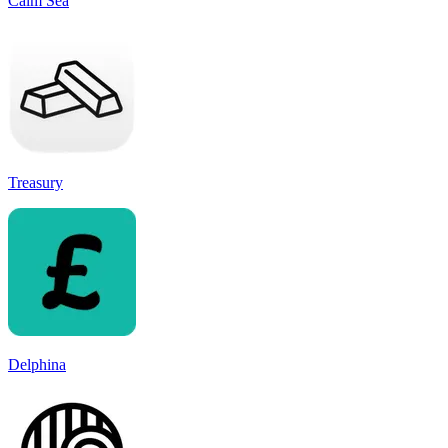
Calm Sea
Treasury
Delphina