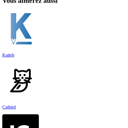
Vous aimerez aussi
Katteb
Catbird