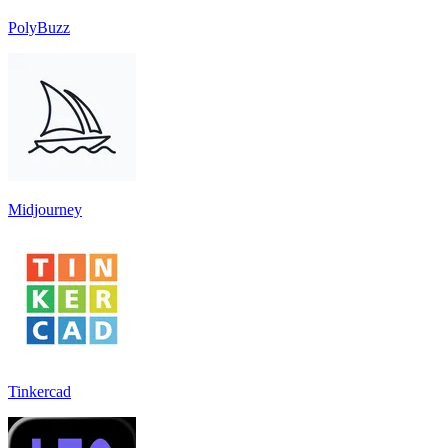
PolyBuzz
Midjourney
Tinkercad