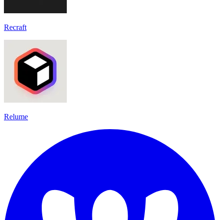
Recraft
Relume