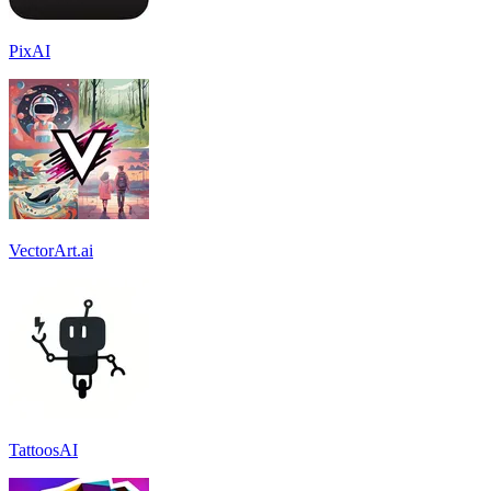
PixAI
VectorArt.ai
TattoosAI