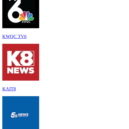
KWQC TV6
KAIT8