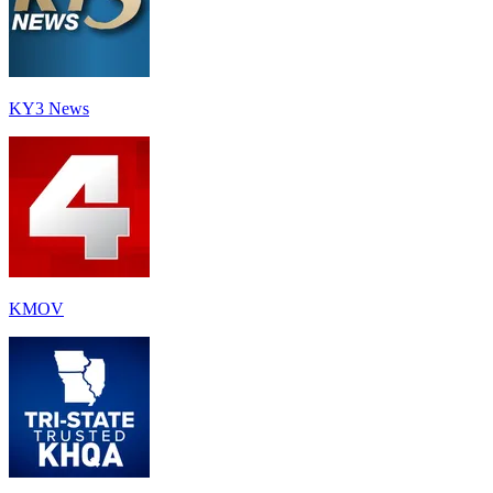
KY3 News
KMOV