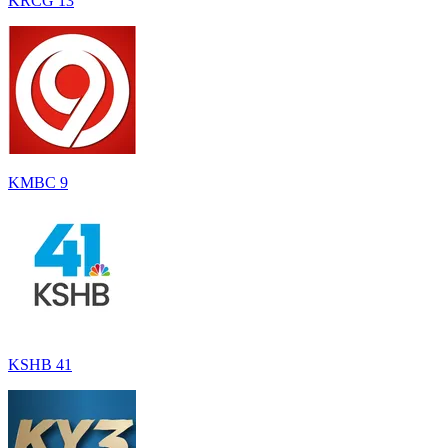
KRCG 13
KMBC 9
KSHB 41