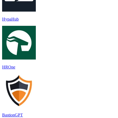
HypaHub
HROne
BastionGPT