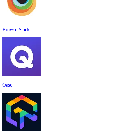
BrowserStack
Qase