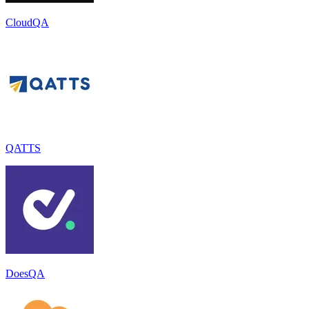
CloudQA
QATTS
DoesQA