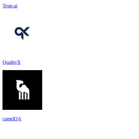
Teste.ai
QualityX
camelQA