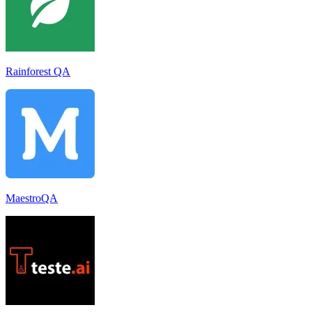
Rainforest QA
MaestroQA