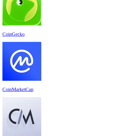
CoinGecko
CoinMarketCap