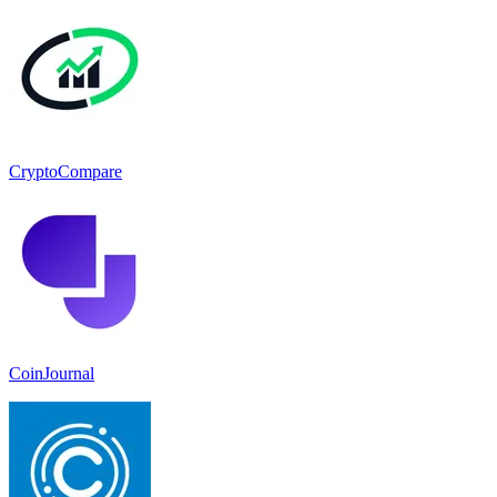
CryptoCompare
CoinJournal