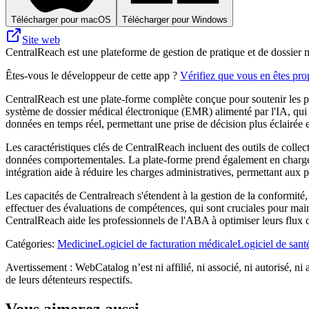
Télécharger pour macOS
Télécharger pour Windows
Site web
CentralReach est une plateforme de gestion de pratique et de dossier mé
Êtes-vous le développeur de cette app ?
Vérifiez que vous en êtes prop
CentralReach est une plate-forme complète conçue pour soutenir les pr
système de dossier médical électronique (EMR) alimenté par l'IA, qui am
données en temps réel, permettant une prise de décision plus éclairée e
Les caractéristiques clés de CentralReach incluent des outils de collect
données comportementales. La plate-forme prend également en charge la 
intégration aide à réduire les charges administratives, permettant aux p
Les capacités de Centralreach s'étendent à la gestion de la conformité, 
effectuer des évaluations de compétences, qui sont cruciales pour maint
CentralReach aide les professionnels de l'ABA à optimiser leurs flux de 
Catégories
:
Medicine
Logiciel de facturation médicale
Logiciel de sant
Avertissement : WebCatalog n’est ni affilié, ni associé, ni autorisé, ni
de leurs détenteurs respectifs.
Vous aimerez aussi