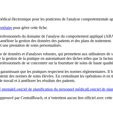
dical électronique pour les praticiens de l'analyse comportementale appl
riétaire
pour gérer cette fiche.
ofessionnels du domaine de l'analyse du comportement appliqué (ABA) en
éliore la gestion des données des patients et des plans de traitement. L
t une prestation de soins personnalisés.
e de données et d'analyses robustes, qui permettent aux utilisateurs de su
gestion de la pratique en automatisant des tâches telles que la facturat
rofessionnels de se concentrer sur la fourniture de soins de haute qualité
garantissant que les pratiques respectent les normes réglementaires. Il f
enir des normes de soins élevées. En centralisant les opérations et en ti
travail et à améliorer les résultats des patients.
é mentale
Logiciel de planification du personnel médical
Logiciel de plan
 approuvé par CentralReach, et n’entretient aucun lien officiel avec cett