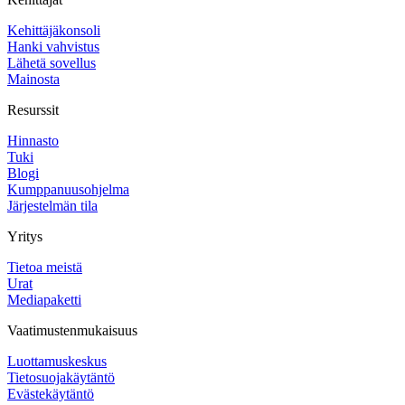
Kehittäjäkonsoli
Hanki vahvistus
Lähetä sovellus
Mainosta
Resurssit
Hinnasto
Tuki
Blogi
Kumppanuusohjelma
Järjestelmän tila
Yritys
Tietoa meistä
Urat
Mediapaketti
Vaatimustenmukaisuus
Luottamuskeskus
Tietosuojakäytäntö
Evästekäytäntö