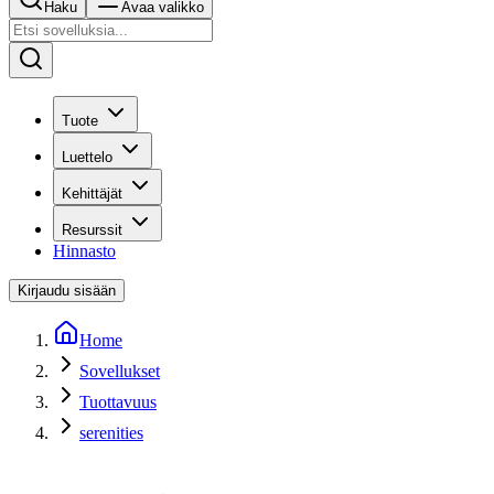
Haku
Avaa valikko
Tuote
Luettelo
Kehittäjät
Resurssit
Hinnasto
Kirjaudu sisään
Home
Sovellukset
Tuottavuus
serenities