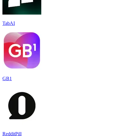
TabAI
GB1
RedditPill