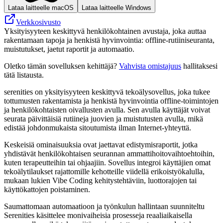
Lataa laitteelle macOS
Lataa laitteelle Windows
Verkkosivusto
Yksityisyyteen keskittyvä henkilökohtainen avustaja, joka auttaa
rakentamaan tapoja ja henkistä hyvinvointia: offline-rutiiniseuranta,
muistutukset, jaetut raportit ja automaatio.
Oletko tämän sovelluksen kehittäjä?
Vahvista omistajuus
hallitaksesi
tätä listausta.
serenities on yksityisyyteen keskittyvä tekoälysovellus, joka tukee
tottumusten rakentamista ja henkistä hyvinvointia offline-toimintojen
ja henkilökohtaisten oivallusten avulla. Sen avulla käyttäjät voivat
seurata päivittäisiä rutiineja juovien ja muistutusten avulla, mikä
edistää johdonmukaista sitoutumista ilman Internet-yhteyttä.
Keskeisiä ominaisuuksia ovat jaettavat edistymisraportit, jotka
yhdistävät henkilökohtaisen seurannan ammattihoitovaihtoehtoihin,
kuten terapeutteihin tai ohjaajiin. Sovellus integroi käyttäjien omat
tekoälytilaukset rajattomille kehotteille viidellä erikoistyökalulla,
mukaan lukien Vibe Coding kehitystehtäviin, luottorajojen tai
käyttökattojen poistaminen.
Saumattomaan automaatioon ja työnkulun hallintaan suunniteltu
Serenities käsittelee monivaiheisia prosesseja reaaliaikaisella