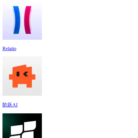
Relatio
阶跃AI