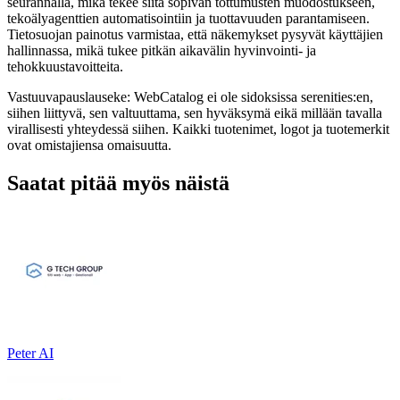
seurannalla, mikä tekee siitä sopivan tottumusten muodostukseen,
tekoälyagenttien automatisointiin ja tuottavuuden parantamiseen.
Tietosuojan painotus varmistaa, että näkemykset pysyvät käyttäjien
hallinnassa, mikä tukee pitkän aikavälin hyvinvointi- ja
tehokkuustavoitteita.
Vastuuvapauslauseke: WebCatalog ei ole sidoksissa serenities:en,
siihen liittyvä, sen valtuuttama, sen hyväksymä eikä millään tavalla
virallisesti yhteydessä siihen. Kaikki tuotenimet, logot ja tuotemerkit
ovat omistajiensa omaisuutta.
Saatat pitää myös näistä
Peter AI