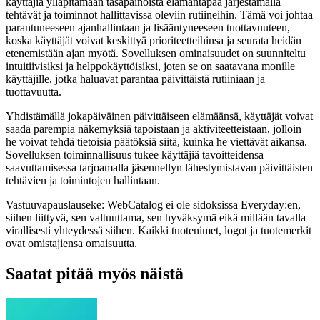
käyttäjiä ylläpitämään tasapainoista elämäntapaa järjestämällä
tehtävät ja toiminnot hallittavissa oleviin rutiineihin. Tämä voi johtaa
parantuneeseen ajanhallintaan ja lisääntyneeseen tuottavuuteen,
koska käyttäjät voivat keskittyä prioriteetteihinsa ja seurata heidän
etenemistään ajan myötä. Sovelluksen ominaisuudet on suunniteltu
intuitiivisiksi ja helppokäyttöisiksi, joten se on saatavana monille
käyttäjille, jotka haluavat parantaa päivittäistä rutiiniaan ja
tuottavuutta.
Yhdistämällä jokapäiväinen päivittäiseen elämäänsä, käyttäjät voivat
saada parempia näkemyksiä tapoistaan ​​ja aktiviteetteistaan, jolloin
he voivat tehdä tietoisia päätöksiä siitä, kuinka he viettävät aikansa.
Sovelluksen toiminnallisuus tukee käyttäjiä tavoitteidensa
saavuttamisessa tarjoamalla jäsennellyn lähestymistavan päivittäisten
tehtävien ja toimintojen hallintaan.
Vastuuvapauslauseke: WebCatalog ei ole sidoksissa Everyday:en,
siihen liittyvä, sen valtuuttama, sen hyväksymä eikä millään tavalla
virallisesti yhteydessä siihen. Kaikki tuotenimet, logot ja tuotemerkit
ovat omistajiensa omaisuutta.
Saatat pitää myös näistä