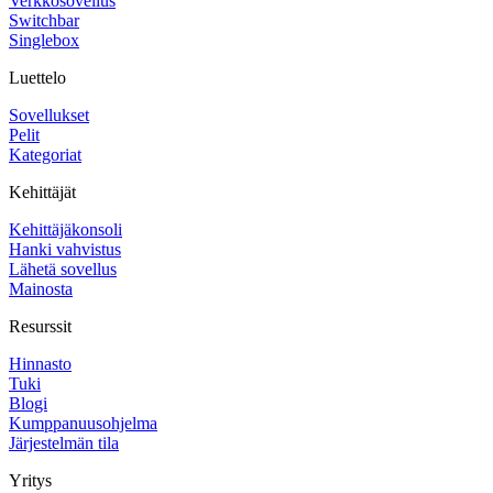
Verkkosovellus
Switchbar
Singlebox
Luettelo
Sovellukset
Pelit
Kategoriat
Kehittäjät
Kehittäjäkonsoli
Hanki vahvistus
Lähetä sovellus
Mainosta
Resurssit
Hinnasto
Tuki
Blogi
Kumppanuusohjelma
Järjestelmän tila
Yritys