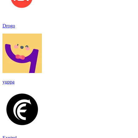
Drogo
yuppa
Expirel