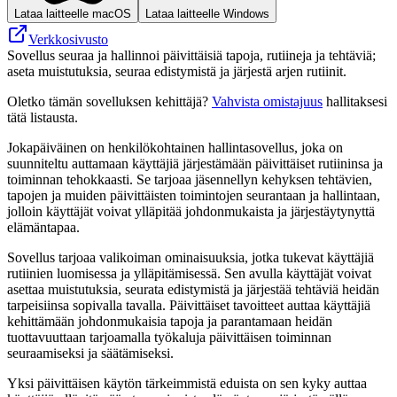
Lataa laitteelle macOS
Lataa laitteelle Windows
Verkkosivusto
Sovellus seuraa ja hallinnoi päivittäisiä tapoja, rutiineja ja tehtäviä;
aseta muistutuksia, seuraa edistymistä ja järjestä arjen rutiinit.
Oletko tämän sovelluksen kehittäjä?
Vahvista omistajuus
hallitaksesi
tätä listausta.
Jokapäiväinen on henkilökohtainen hallintasovellus, joka on
suunniteltu auttamaan käyttäjiä järjestämään päivittäiset rutiininsa ja
toiminnan tehokkaasti. Se tarjoaa jäsennellyn kehyksen tehtävien,
tapojen ja muiden päivittäisten toimintojen seurantaan ja hallintaan,
jolloin käyttäjät voivat ylläpitää johdonmukaista ja järjestäytynyttä
elämäntapaa.
Sovellus tarjoaa valikoiman ominaisuuksia, jotka tukevat käyttäjiä
rutiinien luomisessa ja ylläpitämisessä. Sen avulla käyttäjät voivat
asettaa muistutuksia, seurata edistymistä ja järjestää tehtäviä heidän
tarpeisiinsa sopivalla tavalla. Päivittäiset tavoitteet auttaa käyttäjiä
kehittämään johdonmukaisia ​​tapoja ja parantamaan heidän
tuottavuuttaan tarjoamalla työkaluja päivittäisen toiminnan
seuraamiseksi ja säätämiseksi.
Yksi päivittäisen käytön tärkeimmistä eduista on sen kyky auttaa