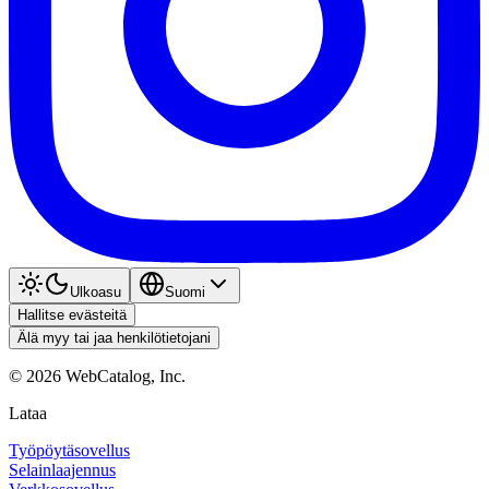
Ulkoasu
Suomi
Hallitse evästeitä
Älä myy tai jaa henkilötietojani
©
2026
WebCatalog, Inc.
Lataa
Työpöytäsovellus
Selainlaajennus