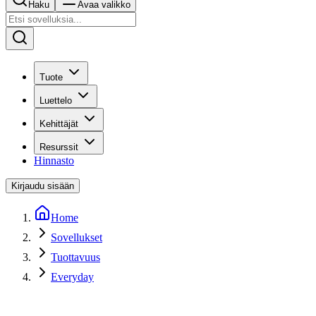
Haku
Avaa valikko
Tuote
Luettelo
Kehittäjät
Resurssit
Hinnasto
Kirjaudu sisään
Home
Sovellukset
Tuottavuus
Everyday