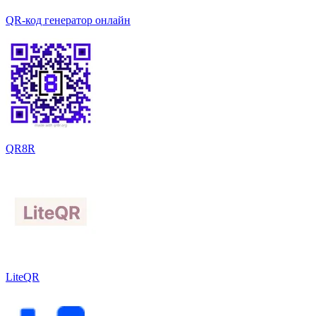
QR-код генератор онлайн
QR8R
LiteQR