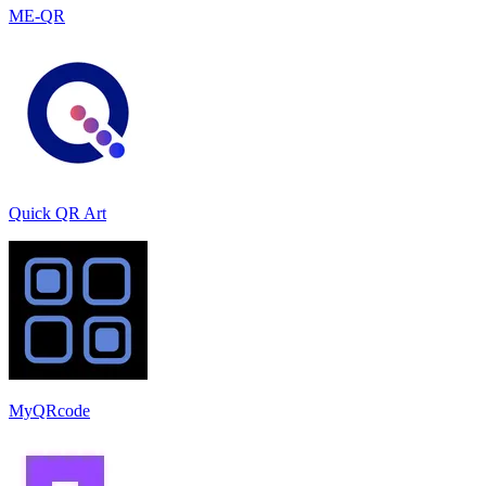
ME-QR
Quick QR Art
MyQRcode