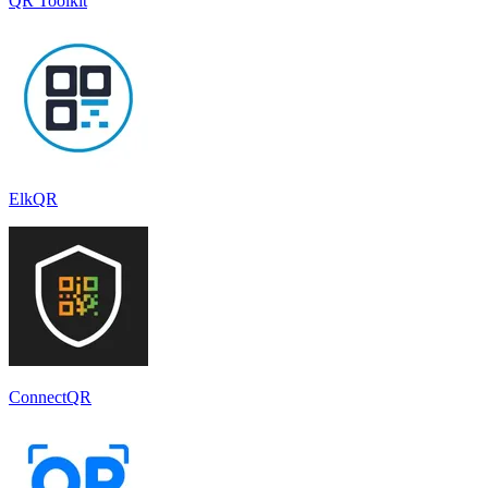
QR Toolkit
ElkQR
ConnectQR