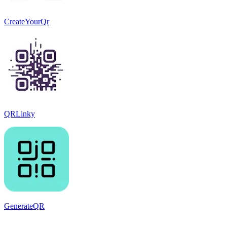
CreateYourQr
QRLinky
GenerateQR