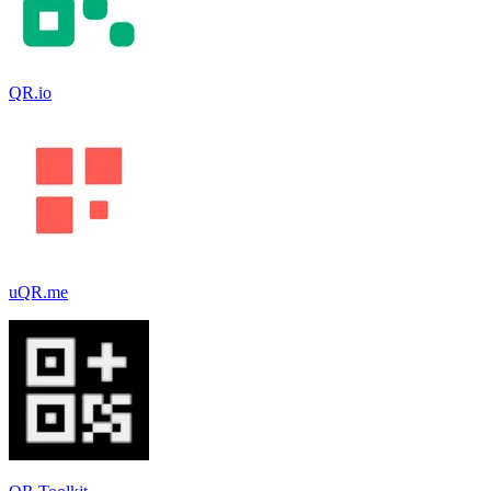
QR.io
uQR.me