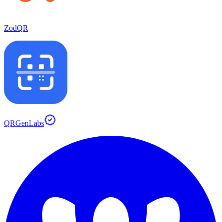
ZodQR
QRGenLabs