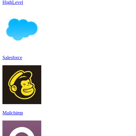
HighLevel
Salesforce
Mailchimp