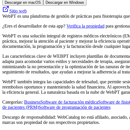
Descargar en macOS
Descargar en Windows
Sitio web
WebPT es una plataforma de gestión de prácticas para fisioterapia que
¿Eres el desarrollador de esta app?
Verifica la propiedad
para gestionar
WebPT es una solución integral de registros médicos electrónicos (EMR
práctica, mejorar la atención al paciente y mejorar la eficiencia opera
documentación, la programación y la facturación desde cualquier luga
Las características clave de WEBPT incluyen plantillas de documenta
adapta para acomodar varios estilos y necesidades de terapia, asegura
minimizando la no presentación y la optimización de las ranuras de t
seguimiento de resultados, que ayudan a mejorar la adherencia al tratam
WebPT también integra las capacidades de telesalud, que permite sesi
reembolsos oportunos y manteniendo la salud financiera. Al aprovechar e
la eficiencia general. La naturaleza basada en la nube de WebPT garant
Categorías
:
Business
Software de facturación médica
Software de fisio
de pacientes (PRM)
Software de programación de pacientes
Descargo de responsabilidad: WebCatalog no está afiliado, asociado, 
marcas son propiedad de sus respectivos propietarios.