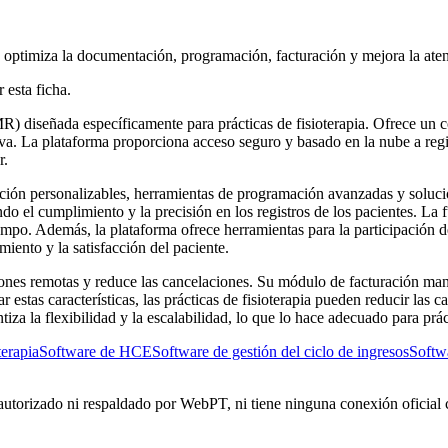
 optimiza la documentación, programación, facturación y mejora la aten
 esta ficha.
) diseñada específicamente para prácticas de fisioterapia. Ofrece un co
tiva. La plataforma proporciona acceso seguro y basado en la nube a regis
r.
ción personalizables, herramientas de programación avanzadas y soluci
ndo el cumplimiento y la precisión en los registros de los pacientes. L
iempo. Además, la plataforma ofrece herramientas para la participación
iento y la satisfacción del paciente.
ones remotas y reduce las cancelaciones. Su módulo de facturación man
stas características, las prácticas de fisioterapia pueden reducir las ca
iza la flexibilidad y la escalabilidad, lo que lo hace adecuado para prá
terapia
Software de HCE
Software de gestión del ciclo de ingresos
Softwa
autorizado ni respaldado por WebPT, ni tiene ninguna conexión oficial 