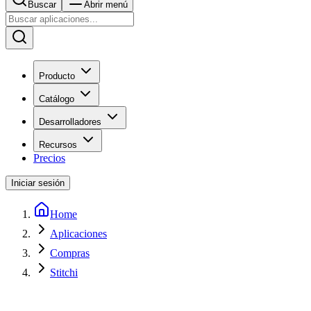
Buscar
Abrir menú
Producto
Catálogo
Desarrolladores
Recursos
Precios
Iniciar sesión
Home
Aplicaciones
Compras
Stitchi