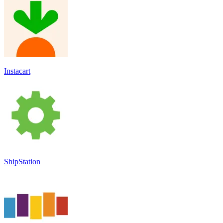
Instacart
ShipStation