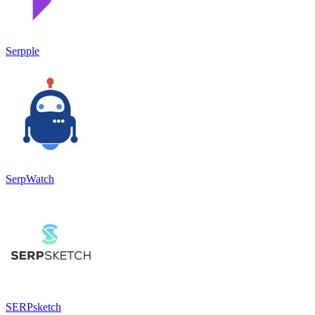
Serpple
SerpWatch
SERPsketch