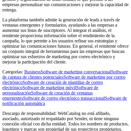
empresas personalizar sus comunicaciones y mejorar la capacidad de
entrega.
La plataforma también admite la generación de leads a través de
ventanas emergentes y formularios, ayudando a las empresas a
aumentar sus listas de suscriptores. Al integrar el análisis, el
remitente proporciona información sobre el rendimiento de la
campaña, lo que permite a los usuarios refinar sus estrategias y
optimizar las comunicaciones futuras. En general, el remitente ofrece
un conjunto integral de herramientas para las empresas que buscan
optimizar sus esfuerzos de marketing por correo electrónico y
mejorar la participación del cliente.
Categorías
:
Business
Software de marketing conversacional
Software
de captura de clientes potenciales
Software de marketing por correo
electrónico
Software de creación de plantillas de correo
electrónico
Software de marketing móvil
Software de
personalización
Software de creación de ventanas
emergentes
Software de correo electrónico transaccional
Software de
notificación automática
Descargo de responsabilidad: WebCatalog no está afiliado,
asociado, autorizado ni respaldado por Sender, ni tiene ninguna
conexión oficial con dicha entidad. Todos los nombres de productos,
logotipos y marcas son propiedad de sus respectivos propietarios.