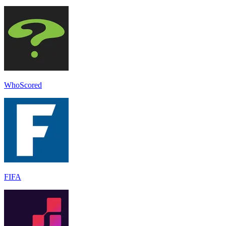
WhoScored
FIFA