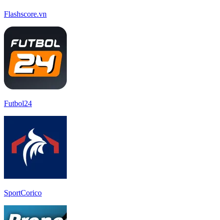
Flashscore.vn
Futbol24
SportCorico