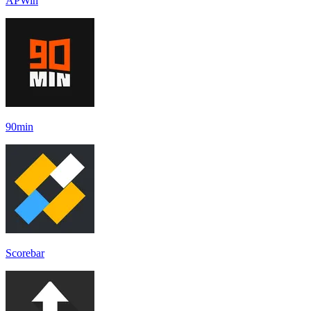
APWin
90min
Scorebar