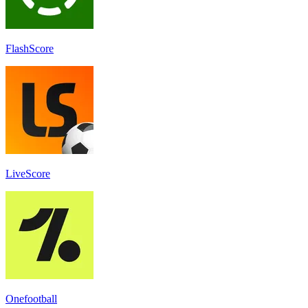
FlashScore
LiveScore
Onefootball