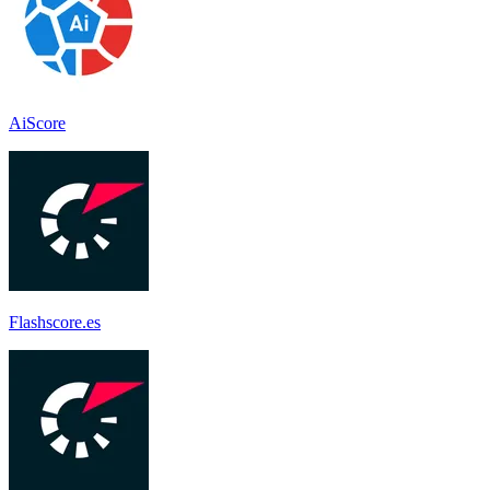
AiScore
Flashscore.es