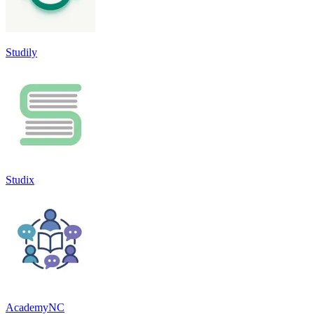
Studily
Studix
AcademyNC