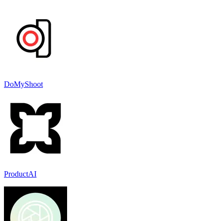
DoMyShoot
ProductAI