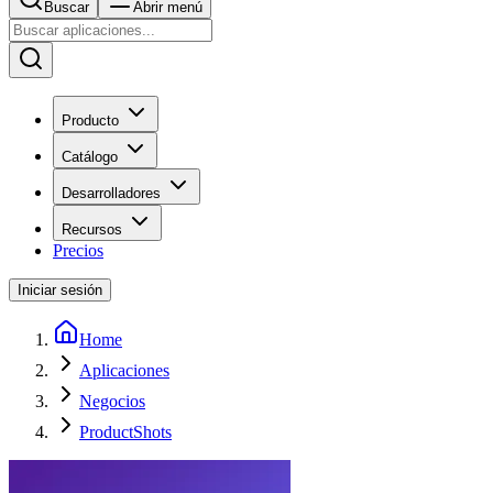
Buscar
Abrir menú
Producto
Catálogo
Desarrolladores
Recursos
Precios
Iniciar sesión
Home
Aplicaciones
Negocios
ProductShots